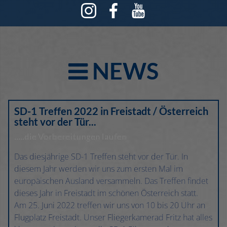
NEWS
SD-1 Treffen 2022 in Freistadt / Österreich
steht vor der Tür...
.....die Vorbereitungen laufen
Das diesjährige SD-1 Treffen steht vor der Tür. In
diesem Jahr werden wir uns zum ersten Mal im
europäischen Ausland versammeln. Das Treffen findet
dieses Jahr in Freistadt im schönen Österreich statt.
Am 25. Juni 2022 treffen wir uns von 10 bis 20 Uhr an
Flugplatz Freistadt. Unser Fliegerkamerad Fritz hat alles