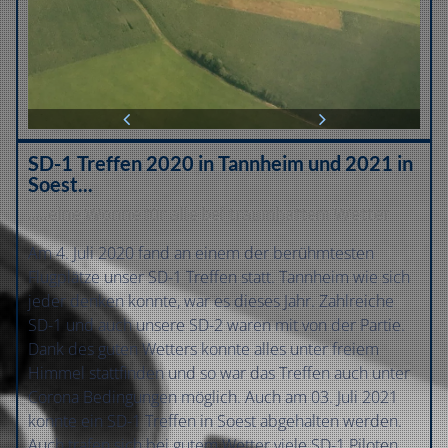
SD-1 Treffen 2020 in Tannheim und 2021 in
Soest..
.
.....eine Wonne für alle bei traumhaftem Wetter
Am 4. Juli 2020 fand an einem der berühmtesten
Flugplätze unser SD-1 Treffen statt. Tannheim wie sich
jeder denken konnte, war es dieses Jahr. Zahlreiche
SD-1 und auch unsere SD-2 waren mit von der Partie.
Dank des guten Wetters konnte alles unter freiem
Himmel stattfinden und so war das Treffen auch unter
Corona Bedingungen möglich. Auch am 03. Juli 2021
konnte ein SD-1 Treffen in Soest abgehalten werden.
Auch trafen sich bei gutem Wetter viele SD-1 Piloten